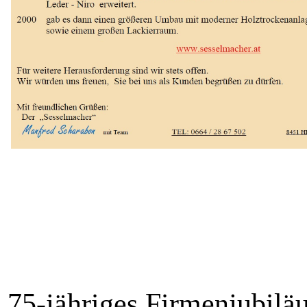
75
-
jähriges Firmenjubilä