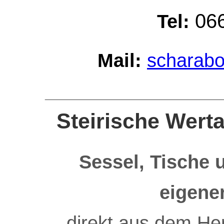
06
Tel:
Mail:
scharab
_________________________
Steirische Werta
Sessel, Tische
eigene
direkt aus dem He