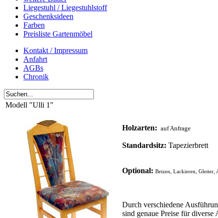
Liegestuhl / Liegestuhlstoff
Geschenksideen
Farben
Preisliste Gartenmöbel
Kontakt / Impressum
Anfahrt
AGBs
Chronik
Modell "Ulli 1"
Holzarten:
auf Anfrage
Standardsitz:
Tapezierbrett
Optional:
Beizen, Lackieren, Gleiter,
Durch verschiedene Ausführun
sind genaue Preise für diverse 