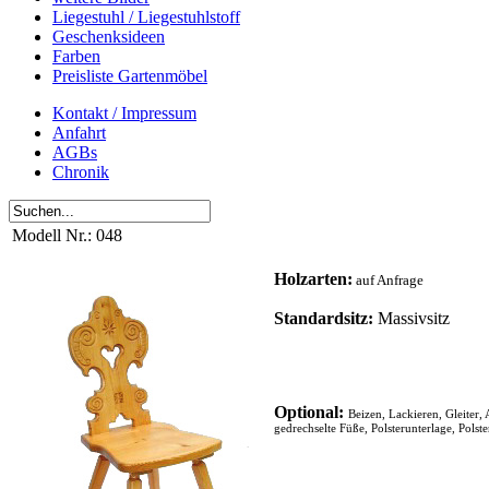
Liegestuhl / Liegestuhlstoff
Geschenksideen
Farben
Preisliste Gartenmöbel
Kontakt / Impressum
Anfahrt
AGBs
Chronik
Modell Nr.: 048
Holzarten:
auf Anfrage
Standardsitz:
Massivsitz
Optional:
Beizen, Lackieren, Gleiter,
gedrechselte Füße,
Polsterunterlage, Polst